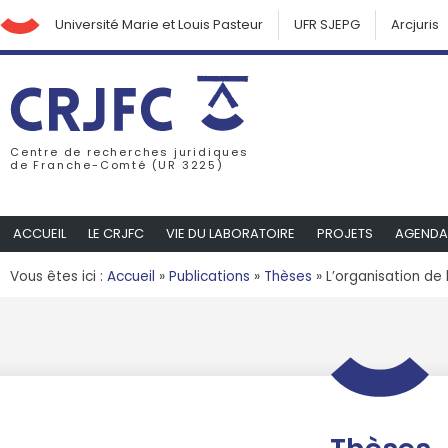
Université Marie et Louis Pasteur
UFR SJEPG
Arcjuris
Centre de recherches juridiques
de Franche-Comté (UR 3225)
ACCUEIL
LE CRJFC
VIE DU LABORATOIRE
PROJETS
AGENDA
Vous êtes ici :
Accueil
»
Publications
»
Thèses
»
L’organisation de 