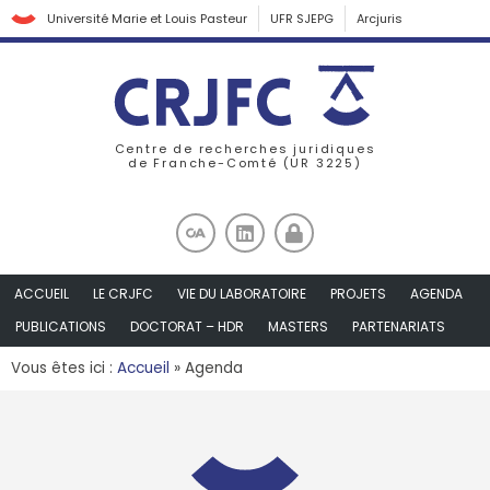
Université Marie et Louis Pasteur
UFR SJEPG
Arcjuris
Centre de recherches juridiques
de Franche-Comté (UR 3225)
ACCUEIL
LE CRJFC
VIE DU LABORATOIRE
PROJETS
AGENDA
PUBLICATIONS
DOCTORAT – HDR
MASTERS
PARTENARIATS
Vous êtes ici :
Accueil
»
Agenda