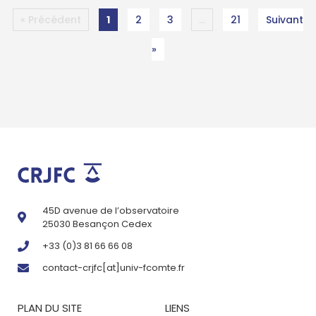
« Précédent
1
2
3
…
21
Suivant
»
45D avenue de l’observatoire
25030 Besançon Cedex
+33 (0)3 81 66 66 08
contact-crjfc[at]univ-fcomte.fr
PLAN DU SITE
LIENS