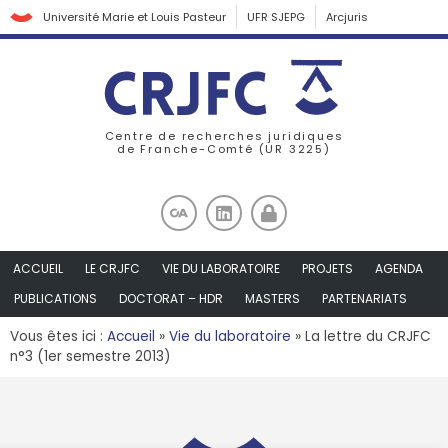
Université Marie et Louis Pasteur
UFR SJEPG
Arcjuris
Centre de recherches juridiques
de Franche-Comté (UR 3225)
ACCUEIL
LE CRJFC
VIE DU LABORATOIRE
PROJETS
AGENDA
PUBLICATIONS
DOCTORAT – HDR
MASTERS
PARTENARIATS
Vous êtes ici :
Accueil
»
Vie du laboratoire
»
La lettre du CRJFC
n°3 (1er semestre 2013)