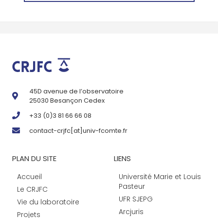
45D avenue de l’observatoire
25030 Besançon Cedex
+33 (0)3 81 66 66 08
contact-crjfc[at]univ-fcomte.fr
PLAN DU SITE
LIENS
Accueil
Université Marie et Louis
Pasteur
Le CRJFC
UFR SJEPG
Vie du laboratoire
Arcjuris
Projets