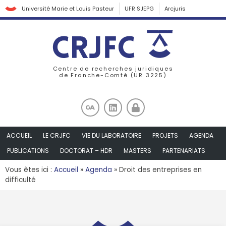
Université Marie et Louis Pasteur
UFR SJEPG
Arcjuris
Centre de recherches juridiques
de Franche-Comté (UR 3225)
ACCUEIL
LE CRJFC
VIE DU LABORATOIRE
PROJETS
AGENDA
PUBLICATIONS
DOCTORAT – HDR
MASTERS
PARTENARIATS
Vous êtes ici :
Accueil
»
Agenda
»
Droit des entreprises en
difficulté