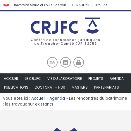
Université Marie et Louis Pasteur
UFR SJEPG
Arcjuris
Centre de recherches juridiques
de Franche-Comté (UR 3225)
ACCUEIL
LE CRJFC
VIE DU LABORATOIRE
PROJETS
AGENDA
PUBLICATIONS
DOCTORAT – HDR
MASTERS
PARTENARIATS
Vous êtes ici :
Accueil
»
Agenda
»
Les rencontres du patrimoine
: les travaux sur existants