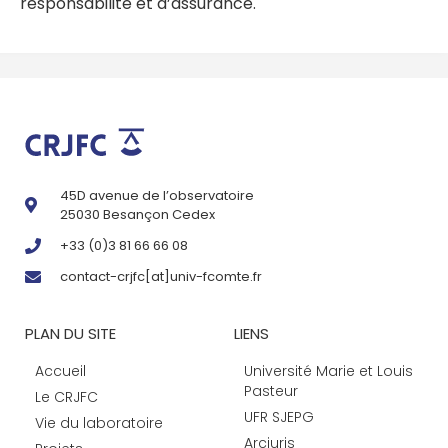
responsabilité et d’assurance.
45D avenue de l’observatoire
25030 Besançon Cedex
+33 (0)3 81 66 66 08
contact-crjfc[at]univ-fcomte.fr
PLAN DU SITE
LIENS
Accueil
Université Marie et Louis
Pasteur
Le CRJFC
UFR SJEPG
Vie du laboratoire
Arcjuris