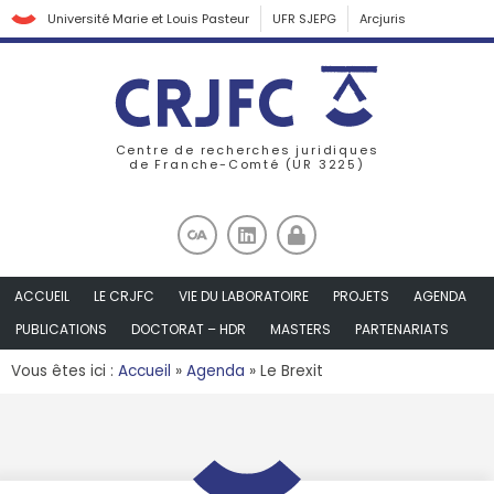
Université Marie et Louis Pasteur
UFR SJEPG
Arcjuris
Centre de recherches juridiques
de Franche-Comté (UR 3225)
ACCUEIL
LE CRJFC
VIE DU LABORATOIRE
PROJETS
AGENDA
PUBLICATIONS
DOCTORAT – HDR
MASTERS
PARTENARIATS
Vous êtes ici :
Accueil
»
Agenda
»
Le Brexit