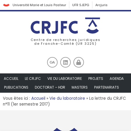
Université Marie et Louis Pasteur
UFR SJEPG
Arcjuris
Centre de recherches juridiques
de Franche-Comté (UR 3225)
ACCUEIL
LE CRJFC
VIE DU LABORATOIRE
PROJETS
AGENDA
PUBLICATIONS
DOCTORAT – HDR
MASTERS
PARTENARIATS
Vous êtes ici :
Accueil
»
Vie du laboratoire
»
La lettre du CRJFC
n°11 (1er semestre 2017)