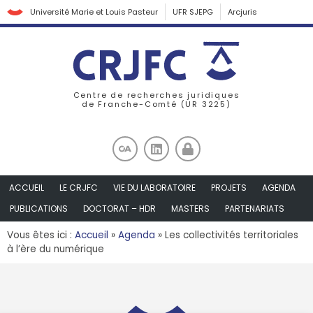
Université Marie et Louis Pasteur
UFR SJEPG
Arcjuris
Centre de recherches juridiques
de Franche-Comté (UR 3225)
ACCUEIL
LE CRJFC
VIE DU LABORATOIRE
PROJETS
AGENDA
PUBLICATIONS
DOCTORAT – HDR
MASTERS
PARTENARIATS
Vous êtes ici :
Accueil
»
Agenda
»
Les collectivités territoriales
à l’ère du numérique