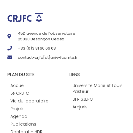
45D avenue de l’observatoire
25030 Besançon Cedex
+33 (0)3 81 66 66 08
contact-crjfc[at]univ-fcomte.fr
PLAN DU SITE
LIENS
Accueil
Université Marie et Louis
Pasteur
Le CRJFC
UFR SJEPG
Vie du laboratoire
Arcjuris
Projets
Agenda
Publications
Doctorat – HDR