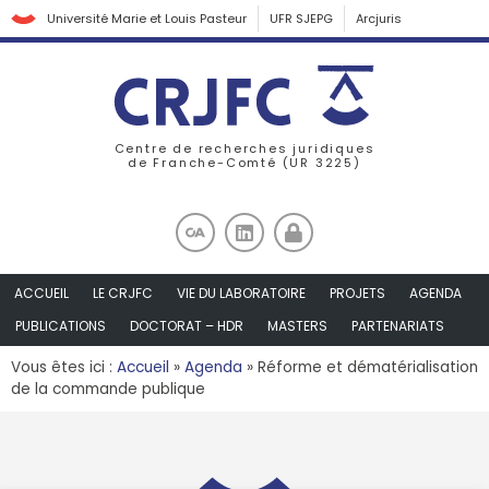
Université Marie et Louis Pasteur
UFR SJEPG
Arcjuris
Centre de recherches juridiques
de Franche-Comté (UR 3225)
ACCUEIL
LE CRJFC
VIE DU LABORATOIRE
PROJETS
AGENDA
PUBLICATIONS
DOCTORAT – HDR
MASTERS
PARTENARIATS
Vous êtes ici :
Accueil
»
Agenda
»
Réforme et dématérialisation
de la commande publique