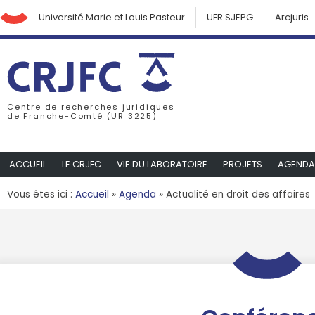
Université Marie et Louis Pasteur
UFR SJEPG
Arcjuris
Centre de recherches juridiques
de Franche-Comté (UR 3225)
ACCUEIL
LE CRJFC
VIE DU LABORATOIRE
PROJETS
AGENDA
Vous êtes ici :
Accueil
»
Agenda
»
Actualité en droit des affaires