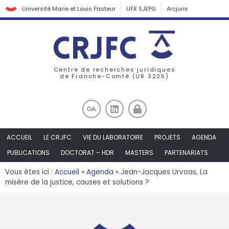
Université Marie et Louis Pasteur
UFR SJEPG
Arcjuris
Centre de recherches juridiques
de Franche-Comté (UR 3225)
ACCUEIL
LE CRJFC
VIE DU LABORATOIRE
PROJETS
AGENDA
PUBLICATIONS
DOCTORAT – HDR
MASTERS
PARTENARIATS
Vous êtes ici :
Accueil
»
Agenda
»
Jean-Jacques Urvoas, La
misère de la justice, causes et solutions ?