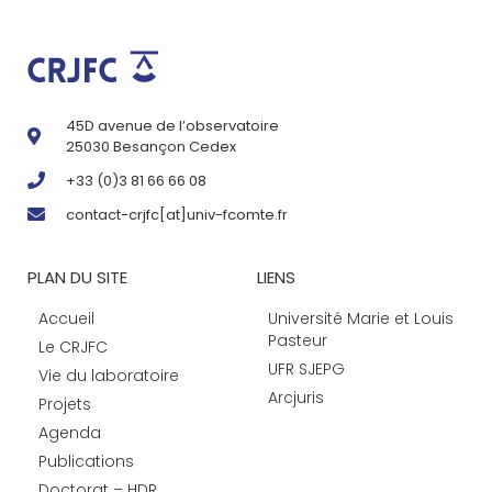
45D avenue de l’observatoire
25030 Besançon Cedex
+33 (0)3 81 66 66 08
contact-crjfc[at]univ-fcomte.fr
PLAN DU SITE
LIENS
Accueil
Université Marie et Louis
Pasteur
Le CRJFC
UFR SJEPG
Vie du laboratoire
Arcjuris
Projets
Agenda
Publications
Doctorat – HDR