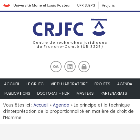
Université Marie et Louis Pasteur
UFR SJEPG
Arcjuris
Centre de recherches juridiques
de Franche-Comté (UR 3225)
ACCUEIL
LE CRJFC
VIE DU LABORATOIRE
PROJETS
AGENDA
PUBLICATIONS
DOCTORAT – HDR
MASTERS
PARTENARIATS
Vous êtes ici :
Accueil
»
Agenda
»
Le principe et la technique
d’interprétation de la proportionnalité en matière de droit de
l’Homme