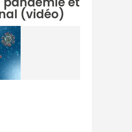
a pandémie et
onal (vidéo)