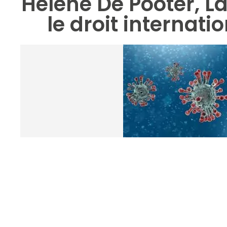
Hélène De Pooter, L
le droit internati