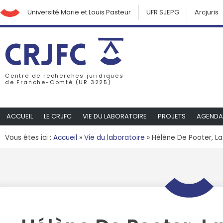
Université Marie et Louis Pasteur
UFR SJEPG
Arcjuris
Centre de recherches juridiques
de Franche-Comté (UR 3225)
ACCUEIL
LE CRJFC
VIE DU LABORATOIRE
PROJETS
AGENDA
Vous êtes ici :
Accueil
»
Vie du laboratoire
»
Hélène De Pooter, La