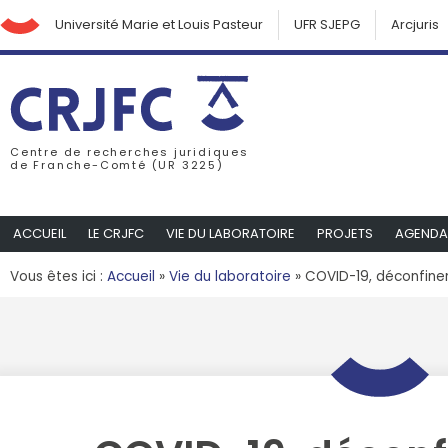
Université Marie et Louis Pasteur
UFR SJEPG
Arcjuris
Centre de recherches juridiques
de Franche-Comté (UR 3225)
ACCUEIL
LE CRJFC
VIE DU LABORATOIRE
PROJETS
AGENDA
Vous êtes ici :
Accueil
»
Vie du laboratoire
»
COVID-19, déconfin