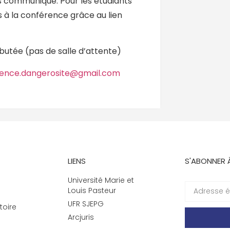
rs communiqué. Pour les étudiants
 à la conférence grâce au lien
débutée (pas de salle d’attente)
ence.dangerosite@gmail.com
LIENS
S'ABONNER 
Université Marie et
Louis Pasteur
UFR SJEPG
toire
Arcjuris