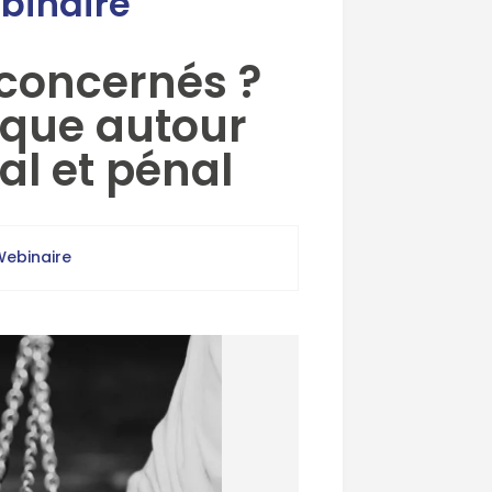
binaire
 concernés ?
tique autour
al et pénal
Webinaire