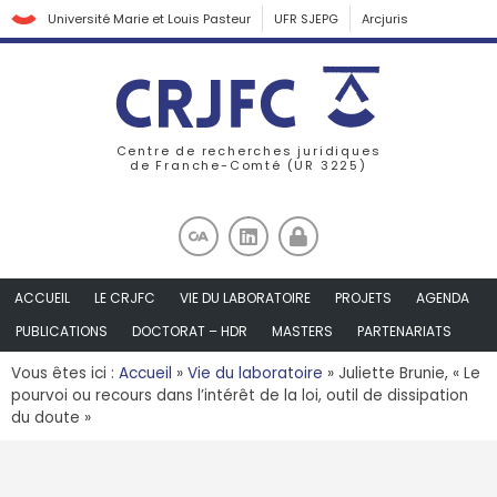
Université Marie et Louis Pasteur
UFR SJEPG
Arcjuris
Centre de recherches juridiques
de Franche-Comté (UR 3225)
ACCUEIL
LE CRJFC
VIE DU LABORATOIRE
PROJETS
AGENDA
PUBLICATIONS
DOCTORAT – HDR
MASTERS
PARTENARIATS
Vous êtes ici :
Accueil
»
Vie du laboratoire
»
Juliette Brunie, « Le
pourvoi ou recours dans l’intérêt de la loi, outil de dissipation
du doute »