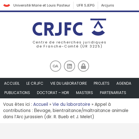
Université Marie et Louis Pasteur
UFR SJEPG
Arcjuris
Centre de recherches juridiques
de Franche-Comté (UR 3225)
ACCUEIL
LE CRJFC
VIE DU LABORATOIRE
PROJETS
AGENDA
PUBLICATIONS
DOCTORAT – HDR
MASTERS
PARTENARIATS
Vous êtes ici :
Accueil
»
Vie du laboratoire
»
Appel à
contributions : Élevage, bientraitance/maltraitance animale
dans l’Arc jurassien (dir. R. Bueb et J. Melet)