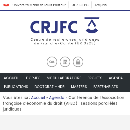
Université Marie et Louis Pasteur
UFR SJEPG
Arcjuris
Centre de recherches juridiques
de Franche-Comté (UR 3225)
ACCUEIL
LE CRJFC
VIE DU LABORATOIRE
PROJETS
AGENDA
PUBLICATIONS
DOCTORAT – HDR
MASTERS
PARTENARIATS
Vous êtes ici :
Accueil
»
Agenda
»
Conférence de l’Association
française d’économie du droit (AFED) : sessions parallèles
juridiques