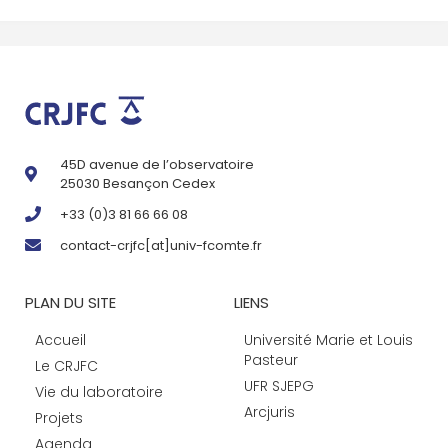
45D avenue de l’observatoire
25030 Besançon Cedex
+33 (0)3 81 66 66 08
contact-crjfc[at]univ-fcomte.fr
PLAN DU SITE
LIENS
Accueil
Université Marie et Louis
Pasteur
Le CRJFC
UFR SJEPG
Vie du laboratoire
Arcjuris
Projets
Agenda