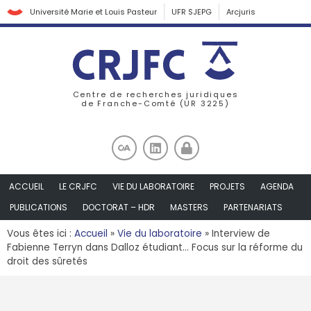
Université Marie et Louis Pasteur
UFR SJEPG
Arcjuris
Centre de recherches juridiques
de Franche-Comté (UR 3225)
ACCUEIL
LE CRJFC
VIE DU LABORATOIRE
PROJETS
AGENDA
PUBLICATIONS
DOCTORAT – HDR
MASTERS
PARTENARIATS
Vous êtes ici :
Accueil
»
Vie du laboratoire
»
Interview de
Fabienne Terryn dans Dalloz étudiant… Focus sur la réforme du
droit des sûretés