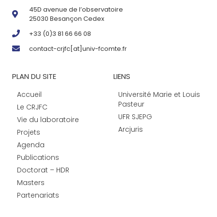
45D avenue de l’observatoire
25030 Besançon Cedex
+33 (0)3 81 66 66 08
contact-crjfc[at]univ-fcomte.fr
PLAN DU SITE
LIENS
Accueil
Université Marie et Louis
Pasteur
Le CRJFC
UFR SJEPG
Vie du laboratoire
Arcjuris
Projets
Agenda
Publications
Doctorat – HDR
Masters
Partenariats