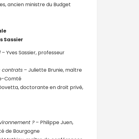
es, ancien ministre du Budget
ale
s Sassier
l
– Yves Sassier, professeur
s contrats
– Juliette Brunie, maître
che-Comté
Dovetta, doctorante en droit privé,
nvironnement ?
– Philippe Juen,
ité de Bourgogne