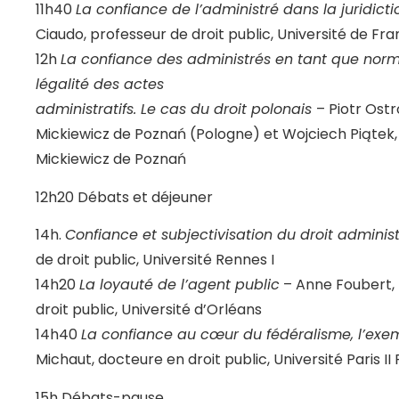
11h40
La confiance de l’administré dans la juridict
Ciaudo, professeur de droit public, Université de 
12h
La confiance des administrés en tant que norm
légalité des actes
administratifs. Le cas du droit polonais
– Piotr Ost
Mickiewicz de Poznań (Pologne) et Wojciech Piątek,
Mickiewicz de Poznań
12h20 Débats et déjeuner
14h.
Confiance et subjectivisation du droit administ
de droit public, Université Rennes I
14h20
La loyauté de l’agent public
– Anne Foubert,
droit public, Université d’Orléans
14h40
La confiance au cœur du fédéralisme, l’exe
Michaut, docteure en droit public, Université Paris 
15h Débats-pause