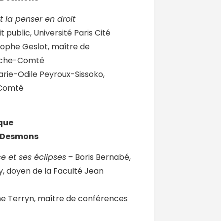
 la penser en droit
t public, Université Paris Cité
tophe Geslot, maître de
anche-Comté
rie-Odile Peyroux-Sissoko,
-Comté
que
c Desmons
ce et ses éclipses
– Boris Bernabé,
ay, doyen de la Faculté Jean
e Terryn, maître de conférences