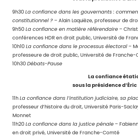
9h30
La confiance dans les gouvernants : comment
constitutionnel ?
– Alain Laquièze, professeur de droi
9h50
La confiance en matière référendaire
– Chris
conférences HDR en droit public, Université de Fr
10h10
La confiance dans le processus électoral
– Ma
professeure de droit public, Université de Franche
10h30
Débats-Pause
La confiance étati
sous la présidence d’Éri
11h
La confiance dans l’institution judiciaire, sa pla
professeur d’histoire du droit, Université Paris-Sacl
Monnet
11h20
La confiance dans la justice pénale
– Fabienn
en droit privé, Université de Franche-Comté