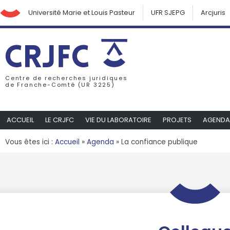
Université Marie et Louis Pasteur
UFR SJEPG
Arcjuris
Centre de recherches juridiques
de Franche-Comté (UR 3225)
ACCUEIL
LE CRJFC
VIE DU LABORATOIRE
PROJETS
AGENDA
Vous êtes ici :
Accueil
»
Agenda
»
La confiance publique