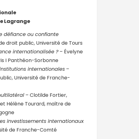
ionale
ne Lagrange
le défiance ou confiante
e droit public, Université de Tours
nce internationalisée ?
– Évelyne
aris I Panthéon-Sorbonne
stitutions internationales
–
ublic, Université de Franche-
ltilatéral
– Clotilde Fortier,
 et Hélène Tourard, maître de
rgogne
des investissements internationaux
versité de Franche-Comté