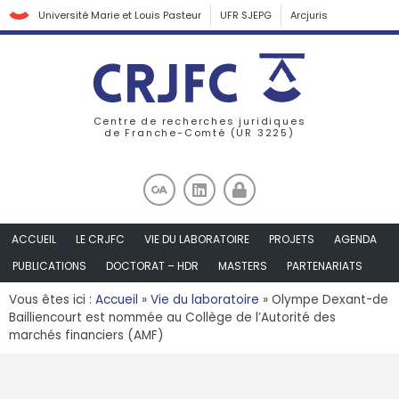
Université Marie et Louis Pasteur
UFR SJEPG
Arcjuris
Centre de recherches juridiques
de Franche-Comté (UR 3225)
ACCUEIL
LE CRJFC
VIE DU LABORATOIRE
PROJETS
AGENDA
PUBLICATIONS
DOCTORAT – HDR
MASTERS
PARTENARIATS
Vous êtes ici :
Accueil
»
Vie du laboratoire
»
Olympe Dexant-de
Bailliencourt est nommée au Collège de l’Autorité des
marchés financiers (AMF)