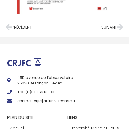
PRÉCÉDENT
SUIVANT
45D avenue de l’observatoire
25030 Besançon Cedex
+33 (0)3 81 66 66 08
contact-crjfc[at]univ-fcomte.fr
PLAN DU SITE
LIENS
Accueil
Université Marie et Louis