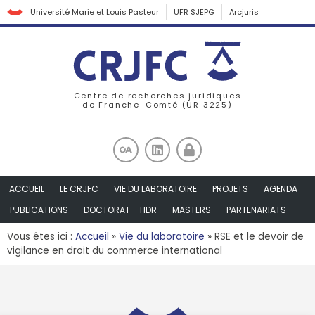
Université Marie et Louis Pasteur
UFR SJEPG
Arcjuris
Centre de recherches juridiques
de Franche-Comté (UR 3225)
ACCUEIL
LE CRJFC
VIE DU LABORATOIRE
PROJETS
AGENDA
PUBLICATIONS
DOCTORAT – HDR
MASTERS
PARTENARIATS
Vous êtes ici :
Accueil
»
Vie du laboratoire
»
RSE et le devoir de
vigilance en droit du commerce international