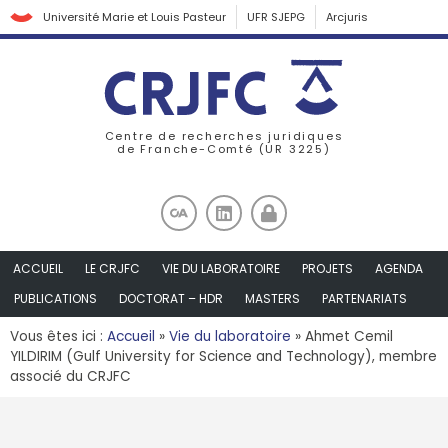
Université Marie et Louis Pasteur
UFR SJEPG
Arcjuris
Centre de recherches juridiques
de Franche-Comté (UR 3225)
ACCUEIL
LE CRJFC
VIE DU LABORATOIRE
PROJETS
AGENDA
PUBLICATIONS
DOCTORAT – HDR
MASTERS
PARTENARIATS
Vous êtes ici :
Accueil
»
Vie du laboratoire
»
Ahmet Cemil
YILDIRIM (Gulf University for Science and Technology), membre
associé du CRJFC