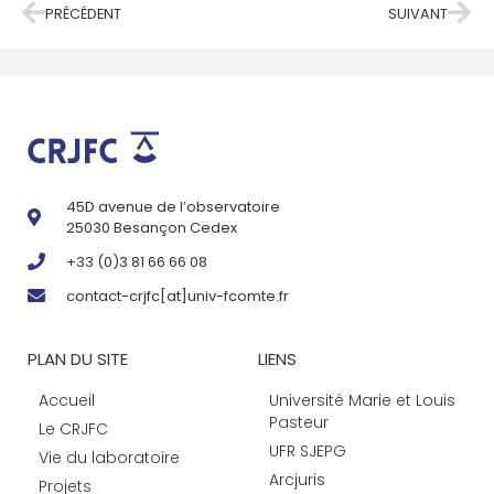
PRÉCÉDENT
SUIVANT
45D avenue de l’observatoire
25030 Besançon Cedex
+33 (0)3 81 66 66 08
contact-crjfc[at]univ-fcomte.fr
PLAN DU SITE
LIENS
Accueil
Université Marie et Louis
Pasteur
Le CRJFC
UFR SJEPG
Vie du laboratoire
Arcjuris
Projets