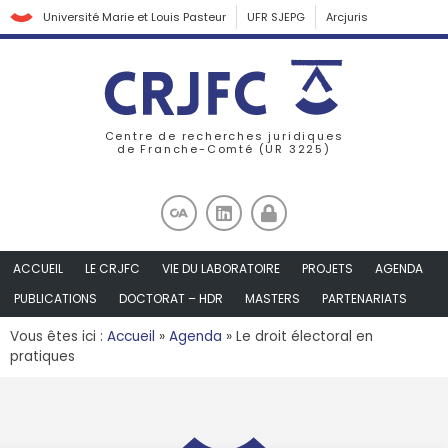
Université Marie et Louis Pasteur
UFR SJEPG
Arcjuris
Centre de recherches juridiques
de Franche-Comté (UR 3225)
ACCUEIL
LE CRJFC
VIE DU LABORATOIRE
PROJETS
AGENDA
PUBLICATIONS
DOCTORAT – HDR
MASTERS
PARTENARIATS
Vous êtes ici :
Accueil
»
Agenda
»
Le droit électoral en
pratiques