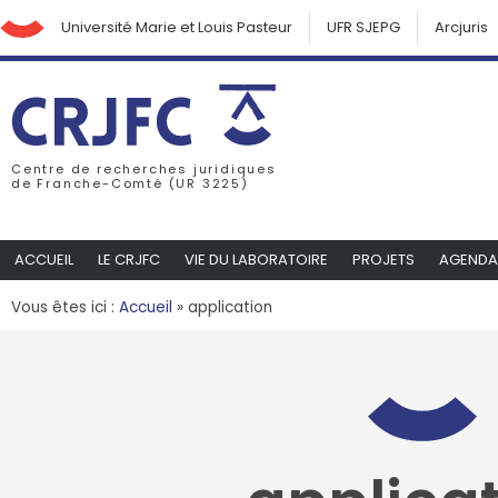
Université Marie et Louis Pasteur
UFR SJEPG
Arcjuris
Centre de recherches juridiques
de Franche-Comté (UR 3225)
ACCUEIL
LE CRJFC
VIE DU LABORATOIRE
PROJETS
AGENDA
Vous êtes ici :
Accueil
»
application