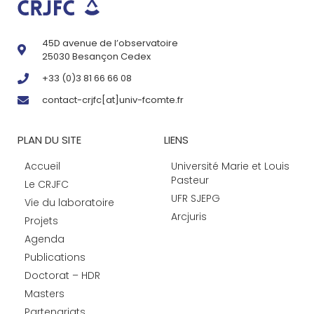
45D avenue de l’observatoire
25030 Besançon Cedex
+33 (0)3 81 66 66 08
contact-crjfc[at]univ-fcomte.fr
PLAN DU SITE
LIENS
Accueil
Université Marie et Louis
Pasteur
Le CRJFC
UFR SJEPG
Vie du laboratoire
Arcjuris
Projets
Agenda
Publications
Doctorat – HDR
Masters
Partenariats