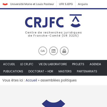
Université Marie et Louis Pasteur
UFR SJEPG
Arcjuris
Centre de recherches juridiques
de Franche-Comté (UR 3225)
ACCUEIL
LE CRJFC
VIE DU LABORATOIRE
PROJETS
AGENDA
PUBLICATIONS
DOCTORAT – HDR
MASTERS
PARTENARIATS
Vous êtes ici :
Accueil
»
assemblées politiques