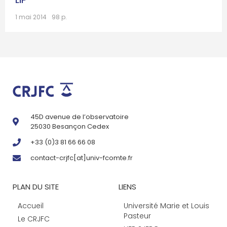
1 mai 2014
98 p.
45D avenue de l’observatoire
25030 Besançon Cedex
+33 (0)3 81 66 66 08
contact-crjfc[at]univ-fcomte.fr
PLAN DU SITE
LIENS
Accueil
Université Marie et Louis
Pasteur
Le CRJFC