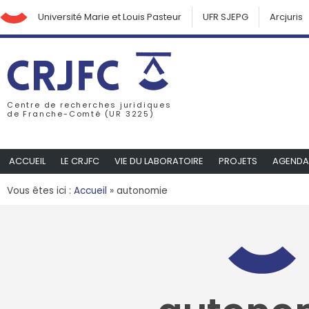
Université Marie et Louis Pasteur
UFR SJEPG
Arcjuris
Centre de recherches juridiques
de Franche-Comté (UR 3225)
ACCUEIL
LE CRJFC
VIE DU LABORATOIRE
PROJETS
AGENDA
Vous êtes ici :
Accueil
»
autonomie