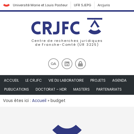
Université Marie et Louis Pasteur
UFR SJEPG
Arcjuris
Centre de recherches juridiques
de Franche-Comté (UR 3225)
ACCUEIL
LE CRJFC
VIE DU LABORATOIRE
PROJETS
AGENDA
PUBLICATIONS
DOCTORAT – HDR
MASTERS
PARTENARIATS
Vous êtes ici :
Accueil
»
budget