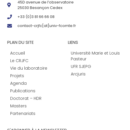
45D avenue de l’observatoire
25030 Besançon Cedex
+33 (0)3 81 66 66 08
contact-crjfc[at]univ-fcomte.fr
PLAN DU SITE
LIENS
Accueil
Université Marie et Louis
Pasteur
Le CRJFC
UFR SJEPG
Vie du laboratoire
Arcjuris
Projets
Agenda
Publications
Doctorat – HDR
Masters
Partenariats