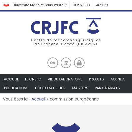
Université Marie et Louis Pasteur
UFR SJEPG
Arcjuris
Centre de recherches juridiques
de Franche-Comté (UR 3225)
ACCUEIL
LE CRJFC
VIE DU LABORATOIRE
PROJETS
AGENDA
PUBLICATIONS
DOCTORAT – HDR
MASTERS
PARTENARIATS
Vous êtes ici :
Accueil
»
commission européenne