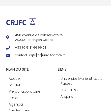
45D avenue de l’observatoire
25030 Besançon Cedex
+33 (0)3 81 66 66 08
contact-crjfc[at]univ-fcomte.fr
PLAN DU SITE
LIENS
Accueil
Université Marie et Louis
Pasteur
Le CRJFC
UFR SJEPG
Vie du laboratoire
Arcjuris
Projets
Agenda
Publications