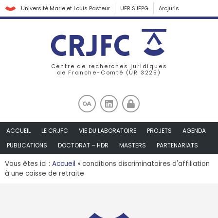
Université Marie et Louis Pasteur
UFR SJEPG
Arcjuris
Centre de recherches juridiques
de Franche-Comté (UR 3225)
ACCUEIL
LE CRJFC
VIE DU LABORATOIRE
PROJETS
AGENDA
PUBLICATIONS
DOCTORAT – HDR
MASTERS
PARTENARIATS
Vous êtes ici :
Accueil
»
conditions discriminatoires d'affiliation
à une caisse de retraite