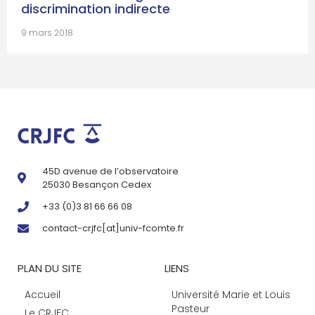
discrimination indirecte
9 mars 2018
45D avenue de l’observatoire
25030 Besançon Cedex
+33 (0)3 81 66 66 08
contact-crjfc[at]univ-fcomte.fr
PLAN DU SITE
LIENS
Accueil
Université Marie et Louis
Pasteur
Le CRJFC