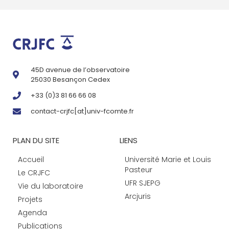
45D avenue de l’observatoire
25030 Besançon Cedex
+33 (0)3 81 66 66 08
contact-crjfc[at]univ-fcomte.fr
PLAN DU SITE
LIENS
Accueil
Université Marie et Louis
Pasteur
Le CRJFC
UFR SJEPG
Vie du laboratoire
Arcjuris
Projets
Agenda
Publications