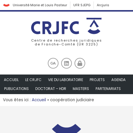
Université Marie et Louis Pasteur
UFR SJEPG
Arcjuris
Centre de recherches juridiques
de Franche-Comté (UR 3225)
ACCUEIL
LE CRJFC
VIE DU LABORATOIRE
PROJETS
AGENDA
PUBLICATIONS
DOCTORAT – HDR
MASTERS
PARTENARIATS
Vous êtes ici :
Accueil
»
coopération judiciaire