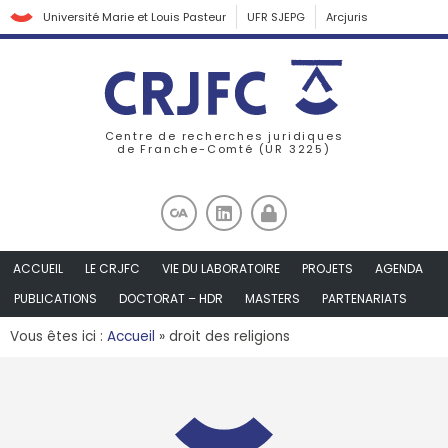
Université Marie et Louis Pasteur
UFR SJEPG
Arcjuris
Centre de recherches juridiques
de Franche-Comté (UR 3225)
ACCUEIL
LE CRJFC
VIE DU LABORATOIRE
PROJETS
AGENDA
PUBLICATIONS
DOCTORAT – HDR
MASTERS
PARTENARIATS
Vous êtes ici :
Accueil
»
droit des religions