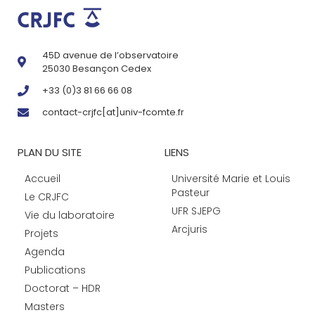
45D avenue de l’observatoire
25030 Besançon Cedex
+33 (0)3 81 66 66 08
contact-crjfc[at]univ-fcomte.fr
PLAN DU SITE
LIENS
Accueil
Université Marie et Louis
Pasteur
Le CRJFC
UFR SJEPG
Vie du laboratoire
Arcjuris
Projets
Agenda
Publications
Doctorat – HDR
Masters