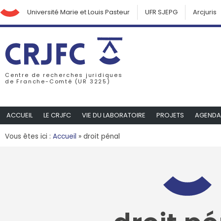
Université Marie et Louis Pasteur
UFR SJEPG
Arcjuris
Centre de recherches juridiques
de Franche-Comté (UR 3225)
ACCUEIL
LE CRJFC
VIE DU LABORATOIRE
PROJETS
AGENDA
Vous êtes ici :
Accueil
»
droit pénal