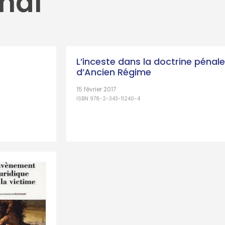
énal
L’inceste dans la doctrine pénale
d’Ancien Régime
15 février 2017
ISBN 978-2-343-11240-4