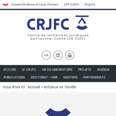
Université Marie et Louis Pasteur
UFR SJEPG
Arcjuris
Centre de recherches juridiques
de Franche-Comté (UR 3225)
ACCUEIL
LE CRJFC
VIE DU LABORATOIRE
PROJETS
AGENDA
PUBLICATIONS
DOCTORAT – HDR
MASTERS
PARTENARIATS
Vous êtes ici :
Accueil
»
enfance et famille