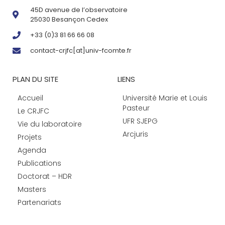
45D avenue de l’observatoire
25030 Besançon Cedex
+33 (0)3 81 66 66 08
contact-crjfc[at]univ-fcomte.fr
PLAN DU SITE
LIENS
Accueil
Université Marie et Louis
Pasteur
Le CRJFC
UFR SJEPG
Vie du laboratoire
Arcjuris
Projets
Agenda
Publications
Doctorat – HDR
Masters
Partenariats