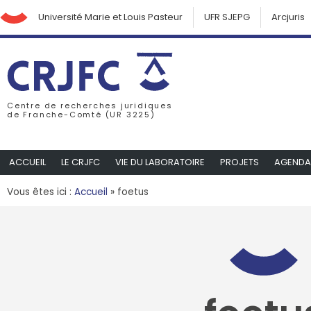
Université Marie et Louis Pasteur
UFR SJEPG
Arcjuris
Centre de recherches juridiques
de Franche-Comté (UR 3225)
ACCUEIL
LE CRJFC
VIE DU LABORATOIRE
PROJETS
AGENDA
Vous êtes ici :
Accueil
»
foetus