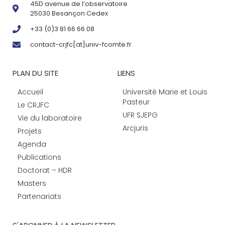
45D avenue de l’observatoire
25030 Besançon Cedex
+33 (0)3 81 66 66 08
contact-crjfc[at]univ-fcomte.fr
PLAN DU SITE
LIENS
Accueil
Université Marie et Louis
Pasteur
Le CRJFC
UFR SJEPG
Vie du laboratoire
Arcjuris
Projets
Agenda
Publications
Doctorat – HDR
Masters
Partenariats