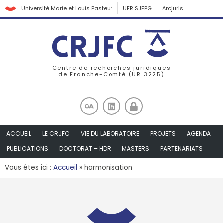
Université Marie et Louis Pasteur
UFR SJEPG
Arcjuris
Centre de recherches juridiques
de Franche-Comté (UR 3225)
ACCUEIL
LE CRJFC
VIE DU LABORATOIRE
PROJETS
AGENDA
PUBLICATIONS
DOCTORAT – HDR
MASTERS
PARTENARIATS
Vous êtes ici :
Accueil
»
harmonisation