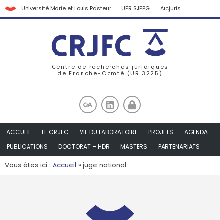
Université Marie et Louis Pasteur
UFR SJEPG
Arcjuris
Centre de recherches juridiques
de Franche-Comté (UR 3225)
ACCUEIL
LE CRJFC
VIE DU LABORATOIRE
PROJETS
AGENDA
PUBLICATIONS
DOCTORAT – HDR
MASTERS
PARTENARIATS
Vous êtes ici :
Accueil
»
juge national