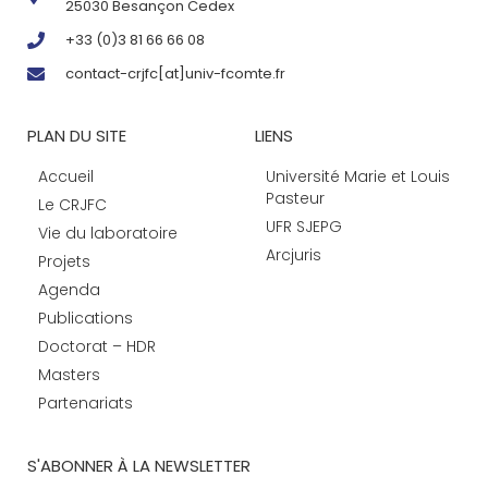
25030 Besançon Cedex
+33 (0)3 81 66 66 08
contact-crjfc[at]univ-fcomte.fr
PLAN DU SITE
LIENS
Accueil
Université Marie et Louis
Pasteur
Le CRJFC
UFR SJEPG
Vie du laboratoire
Arcjuris
Projets
Agenda
Publications
Doctorat – HDR
Masters
Partenariats
S'ABONNER À LA NEWSLETTER