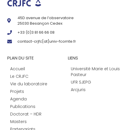
45D avenue de l’observatoire
25030 Besançon Cedex
+33 (0)3 81 66 66 08
contact-crjfc[at]univ-fcomte.fr
PLAN DU SITE
LIENS
Accueil
Université Marie et Louis
Pasteur
Le CRJFC
UFR SJEPG
Vie du laboratoire
Arcjuris
Projets
Agenda
Publications
Doctorat – HDR
Masters
Partenariats