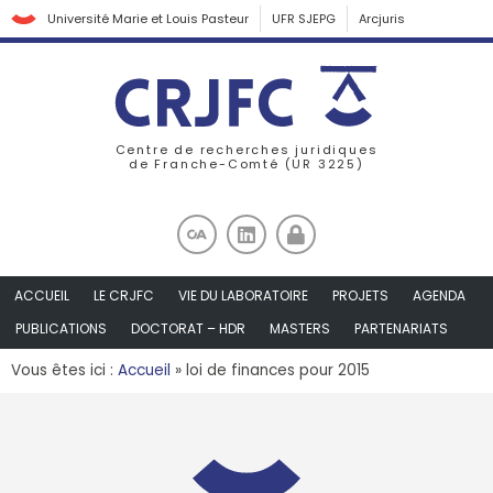
Université Marie et Louis Pasteur
UFR SJEPG
Arcjuris
Centre de recherches juridiques
de Franche-Comté (UR 3225)
ACCUEIL
LE CRJFC
VIE DU LABORATOIRE
PROJETS
AGENDA
PUBLICATIONS
DOCTORAT – HDR
MASTERS
PARTENARIATS
Vous êtes ici :
Accueil
»
loi de finances pour 2015