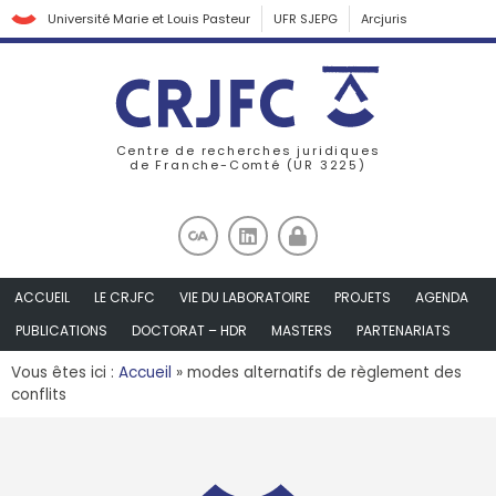
Université Marie et Louis Pasteur
UFR SJEPG
Arcjuris
Centre de recherches juridiques
de Franche-Comté (UR 3225)
ACCUEIL
LE CRJFC
VIE DU LABORATOIRE
PROJETS
AGENDA
PUBLICATIONS
DOCTORAT – HDR
MASTERS
PARTENARIATS
Vous êtes ici :
Accueil
»
modes alternatifs de règlement des
conflits