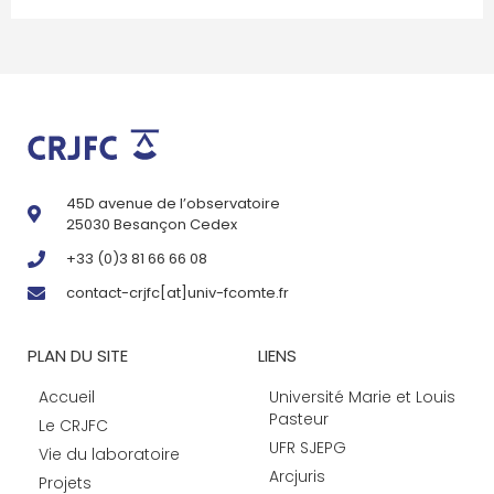
45D avenue de l’observatoire
25030 Besançon Cedex
+33 (0)3 81 66 66 08
contact-crjfc[at]univ-fcomte.fr
PLAN DU SITE
LIENS
Accueil
Université Marie et Louis
Pasteur
Le CRJFC
UFR SJEPG
Vie du laboratoire
Arcjuris
Projets