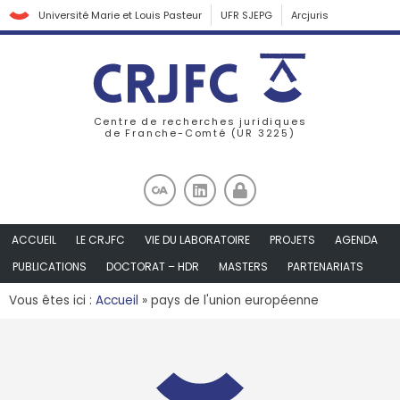
Université Marie et Louis Pasteur
UFR SJEPG
Arcjuris
Centre de recherches juridiques
de Franche-Comté (UR 3225)
ACCUEIL
LE CRJFC
VIE DU LABORATOIRE
PROJETS
AGENDA
PUBLICATIONS
DOCTORAT – HDR
MASTERS
PARTENARIATS
Vous êtes ici :
Accueil
»
pays de l'union européenne