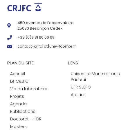
45D avenue de l’observatoire
25030 Besançon Cedex
+33 (0)3 81 66 66 08
contact-crjfc[at]univ-fcomte.fr
PLAN DU SITE
LIENS
Accueil
Université Marie et Louis
Pasteur
Le CRJFC
UFR SJEPG
Vie du laboratoire
Arcjuris
Projets
Agenda
Publications
Doctorat – HDR
Masters