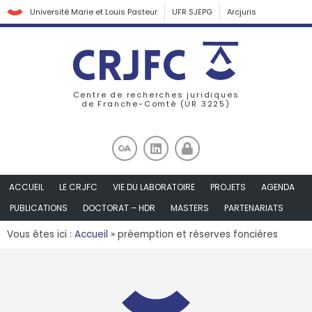
Université Marie et Louis Pasteur
UFR SJEPG
Arcjuris
Centre de recherches juridiques
de Franche-Comté (UR 3225)
ACCUEIL
LE CRJFC
VIE DU LABORATOIRE
PROJETS
AGENDA
PUBLICATIONS
DOCTORAT – HDR
MASTERS
PARTENARIATS
Vous êtes ici :
Accueil
»
préemption et réserves foncières