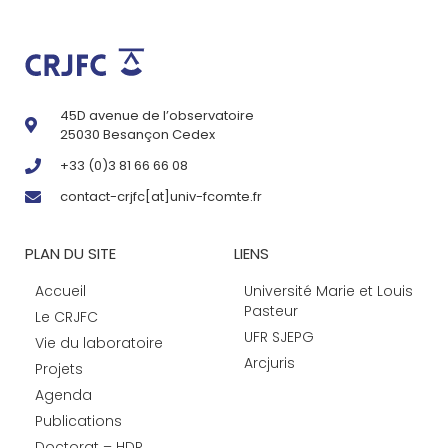
45D avenue de l’observatoire
25030 Besançon Cedex
+33 (0)3 81 66 66 08
contact-crjfc[at]univ-fcomte.fr
PLAN DU SITE
LIENS
Accueil
Université Marie et Louis
Pasteur
Le CRJFC
UFR SJEPG
Vie du laboratoire
Arcjuris
Projets
Agenda
Publications
Doctorat – HDR