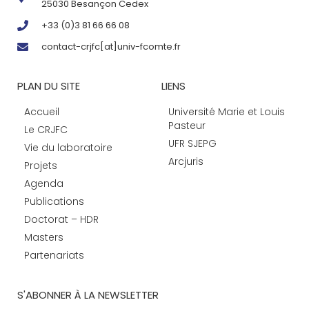
25030 Besançon Cedex
+33 (0)3 81 66 66 08
contact-crjfc[at]univ-fcomte.fr
PLAN DU SITE
LIENS
Accueil
Université Marie et Louis
Pasteur
Le CRJFC
UFR SJEPG
Vie du laboratoire
Arcjuris
Projets
Agenda
Publications
Doctorat – HDR
Masters
Partenariats
S'ABONNER À LA NEWSLETTER