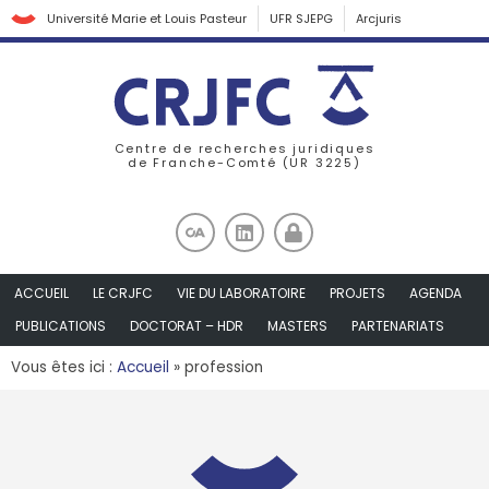
Université Marie et Louis Pasteur
UFR SJEPG
Arcjuris
Centre de recherches juridiques
de Franche-Comté (UR 3225)
ACCUEIL
LE CRJFC
VIE DU LABORATOIRE
PROJETS
AGENDA
PUBLICATIONS
DOCTORAT – HDR
MASTERS
PARTENARIATS
Vous êtes ici :
Accueil
»
profession