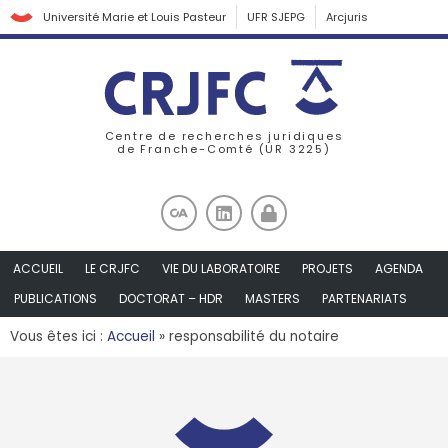
Université Marie et Louis Pasteur
UFR SJEPG
Arcjuris
Centre de recherches juridiques
de Franche-Comté (UR 3225)
ACCUEIL
LE CRJFC
VIE DU LABORATOIRE
PROJETS
AGENDA
PUBLICATIONS
DOCTORAT – HDR
MASTERS
PARTENARIATS
Vous êtes ici :
Accueil
»
responsabilité du notaire