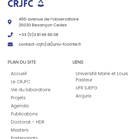
45D avenue de l’observatoire
25030 Besançon Cedex
+33 (0)3 81 66 66 08
contact-crjfc[at]univ-fcomte.fr
PLAN DU SITE
LIENS
Accueil
Université Marie et Louis
Pasteur
Le CRJFC
UFR SJEPG
Vie du laboratoire
Arcjuris
Projets
Agenda
Publications
Doctorat – HDR
Masters
Partenariats