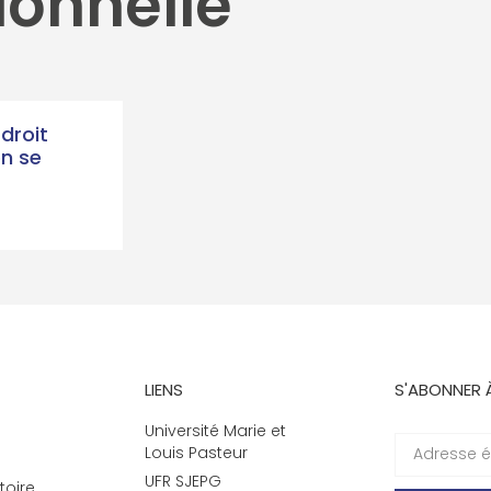
ionnelle
droit
on se
LIENS
S'ABONNER 
Université Marie et
Louis Pasteur
UFR SJEPG
toire