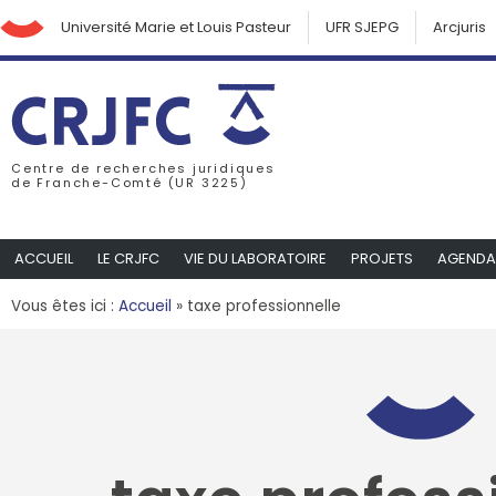
Université Marie et Louis Pasteur
UFR SJEPG
Arcjuris
Centre de recherches juridiques
de Franche-Comté (UR 3225)
ACCUEIL
LE CRJFC
VIE DU LABORATOIRE
PROJETS
AGENDA
Vous êtes ici :
Accueil
»
taxe professionnelle