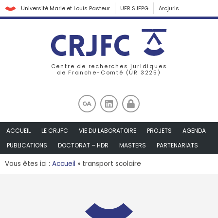
Université Marie et Louis Pasteur
UFR SJEPG
Arcjuris
Centre de recherches juridiques
de Franche-Comté (UR 3225)
ACCUEIL
LE CRJFC
VIE DU LABORATOIRE
PROJETS
AGENDA
PUBLICATIONS
DOCTORAT – HDR
MASTERS
PARTENARIATS
Vous êtes ici :
Accueil
»
transport scolaire