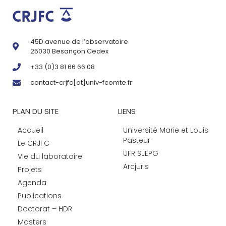
45D avenue de l’observatoire
25030 Besançon Cedex
+33 (0)3 81 66 66 08
contact-crjfc[at]univ-fcomte.fr
PLAN DU SITE
LIENS
Accueil
Université Marie et Louis
Pasteur
Le CRJFC
UFR SJEPG
Vie du laboratoire
Arcjuris
Projets
Agenda
Publications
Doctorat – HDR
Masters