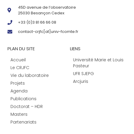
45D avenue de l’observatoire
25030 Besançon Cedex
+33 (0)3 81 66 66 08
contact-crjfc[at]univ-fcomte.fr
PLAN DU SITE
LIENS
Accueil
Université Marie et Louis
Pasteur
Le CRJFC
UFR SJEPG
Vie du laboratoire
Arcjuris
Projets
Agenda
Publications
Doctorat – HDR
Masters
Partenariats