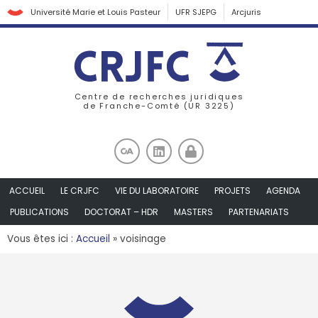
Université Marie et Louis Pasteur
UFR SJEPG
Arcjuris
Centre de recherches juridiques
de Franche-Comté (UR 3225)
ACCUEIL
LE CRJFC
VIE DU LABORATOIRE
PROJETS
AGENDA
PUBLICATIONS
DOCTORAT – HDR
MASTERS
PARTENARIATS
Vous êtes ici :
Accueil
»
voisinage