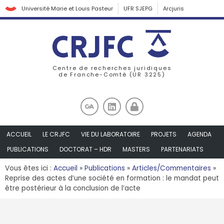
Université Marie et Louis Pasteur
UFR SJEPG
Arcjuris
Centre de recherches juridiques
de Franche-Comté (UR 3225)
ACCUEIL
LE CRJFC
VIE DU LABORATOIRE
PROJETS
AGENDA
PUBLICATIONS
DOCTORAT – HDR
MASTERS
PARTENARIATS
Vous êtes ici :
Accueil
»
Publications
»
Articles/Commentaires
»
Reprise des actes d’une société en formation : le mandat peut
être postérieur à la conclusion de l’acte