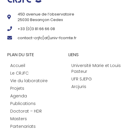
45D avenue de l’observatoire
25030 Besançon Cedex
+33 (0)3 81 66 66 08
contact-crjfc[at]univ-fcomte.fr
PLAN DU SITE
LIENS
Accueil
Université Marie et Louis
Pasteur
Le CRJFC
UFR SJEPG
Vie du laboratoire
Arcjuris
Projets
Agenda
Publications
Doctorat – HDR
Masters
Partenariats