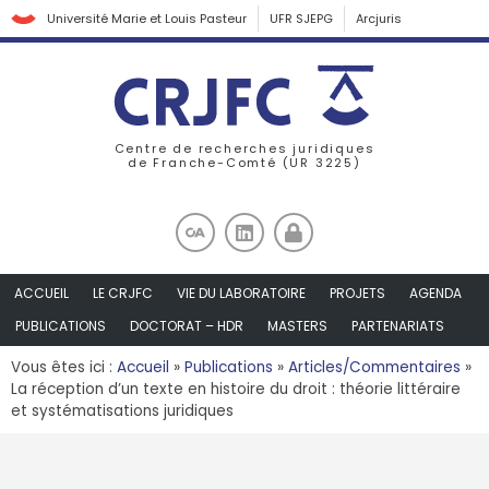
Université Marie et Louis Pasteur
UFR SJEPG
Arcjuris
Centre de recherches juridiques
de Franche-Comté (UR 3225)
ACCUEIL
LE CRJFC
VIE DU LABORATOIRE
PROJETS
AGENDA
PUBLICATIONS
DOCTORAT – HDR
MASTERS
PARTENARIATS
Vous êtes ici :
Accueil
»
Publications
»
Articles/Commentaires
»
La réception d’un texte en histoire du droit : théorie littéraire
et systématisations juridiques