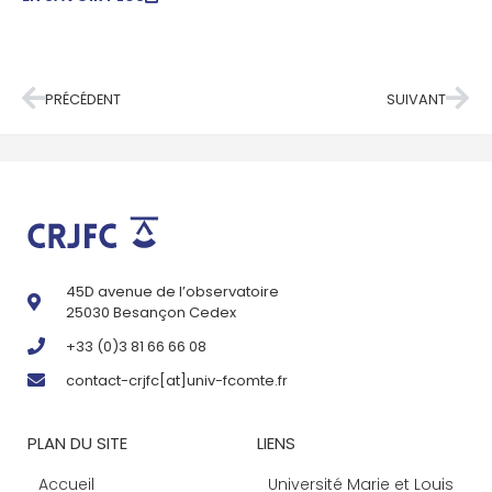
PRÉCÉDENT
SUIVANT
45D avenue de l’observatoire
25030 Besançon Cedex
+33 (0)3 81 66 66 08
contact-crjfc[at]univ-fcomte.fr
PLAN DU SITE
LIENS
Accueil
Université Marie et Louis